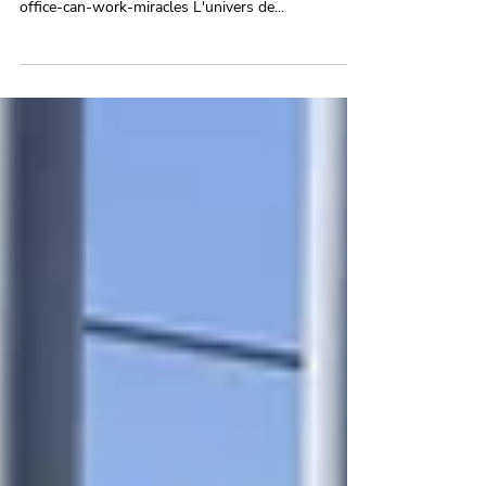
Accrochez-vous, ça va sentir bon en 2024 ! Lire
l'article en anglais : how-smelling-good-in-the-
office-can-work-miracles L'univers de...