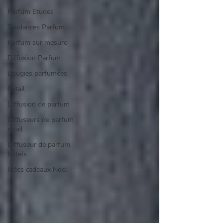
Parfum Etudes
Tendances Parfum
Parfum sur mesure
Diffusion Parfum
Bougies parfumées
Retail
Diffusion de parfum
Diffuseurs de parfum
retail
Diffuseur de parfum
hôtels
Idées cadeaux Noël