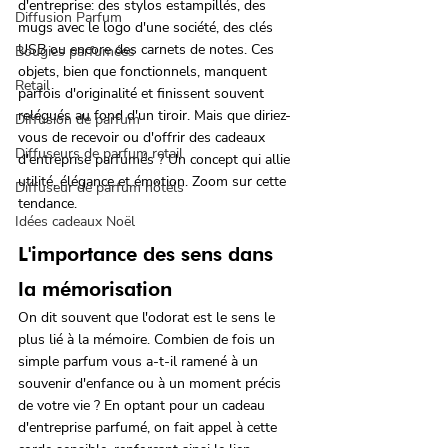
d'entreprise: des stylos estampillés, des 
Diffusion Parfum
mugs avec le logo d'une société, des clés 
USB ou encore des carnets de notes. Ces 
Bougies parfumées
objets, bien que fonctionnels, manquent 
Retail
parfois d'originalité et finissent souvent 
relégués au fond d'un tiroir. Mais que diriez-
Diffusion de parfum
vous de recevoir ou d'offrir des cadeaux 
Diffuseurs de parfum retail
d'entreprise parfumés ? Un concept qui allie 
utilité, élégance et émotion. Zoom sur cette 
Diffuseur de parfum hôtels
tendance.
Idées cadeaux Noël
L'importance des sens dans 
la mémorisation
On dit souvent que l'odorat est le sens le 
plus lié à la mémoire. Combien de fois un 
simple parfum vous a-t-il ramené à un 
souvenir d'enfance ou à un moment précis 
de votre vie ? En optant pour un cadeau 
d'entreprise parfumé, on fait appel à cette 