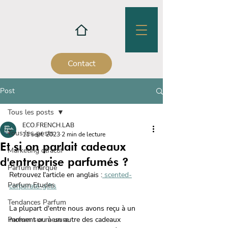
Contact
Post
Tous les posts
ECO.FRENCH.LAB
Tous les posts
11 sept. 2023
2 min de lecture
Et si on parlait cadeaux
Marketing olfactif
d'entreprise parfumés ?
Parfum marque
Retrouvez l'article en anglais :
 scented-
Parfum Etudes
corporate-gifts
Tendances Parfum
La plupart d'entre nous avons reçu à un 
Parfum sur mesure
moment ou à un autre des cadeaux 