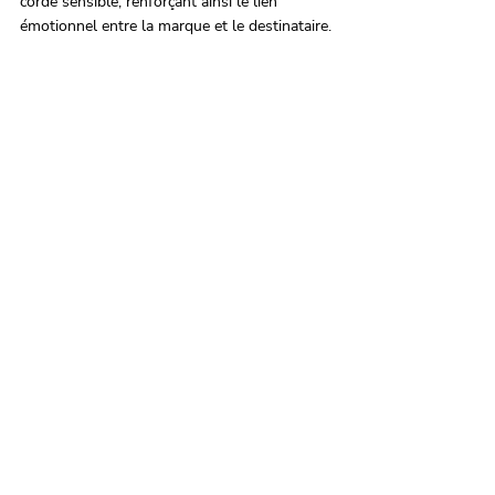
corde sensible, renforçant ainsi le lien 
émotionnel entre la marque et le destinataire.