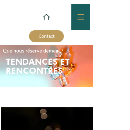
Contact
Que nous réserve demain ?
TENDANCES ET
RENCONTRES