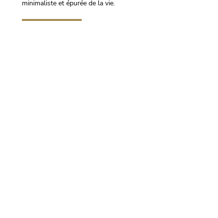
minimaliste et épurée de la vie.
Lire l'article
Accueil
Nous Contacter
Le Parfum
L'équipe
Catalogue 2026
La Diffusion
La Boutique Parfums
Les Collections
La Boutique Diffuseurs
Sécurité et Confidentialité
Mentions Légales
Conditions Générales de vente