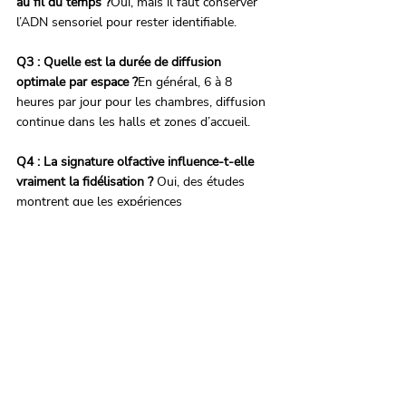
au fil du temps ?
Oui, mais il faut conserver 
l’ADN sensoriel pour rester identifiable.
Q3 : Quelle est la durée de diffusion 
optimale par espace ?
En général, 6 à 8 
heures par jour pour les chambres, diffusion 
continue dans les halls et zones d’accueil.
Q4 : La signature olfactive influence-t-elle 
vraiment la fidélisation ? 
Oui, des études 
montrent que les expériences 
multisensorielles renforcent le souvenir de la 
marque et le retour client.
L' Equipe Eco.french.Lab 
www.ecofrenchlab.com
Read the article in English : 
post/signature-
olfactive-pour-hotel