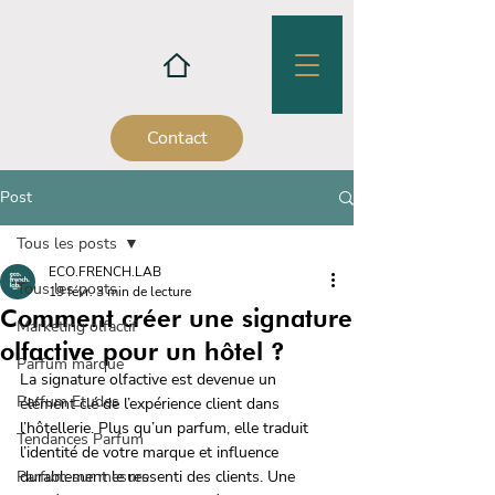
Contact
Post
Tous les posts
ECO.FRENCH.LAB
Tous les posts
19 févr.
3 min de lecture
Comment créer une signature
Marketing olfactif
olfactive pour un hôtel ?
Parfum marque
La signature olfactive est devenue un 
Parfum Etudes
élément clé de l’expérience client dans 
l’hôtellerie. Plus qu’un parfum, elle traduit 
Tendances Parfum
l’identité de votre marque et influence 
Parfum sur mesure
durablement le ressenti des clients. Une 