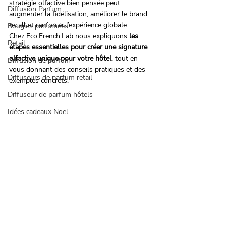
stratégie olfactive bien pensée peut 
Diffusion Parfum
augmenter la fidélisation, améliorer le brand 
recall et renforcer l’expérience globale.
Bougies parfumées
Chez Eco.French.Lab nous expliquons 
les 
Retail
étapes essentielles pour créer une signature 
olfactive unique pour votre hôtel
, tout en 
Diffusion de parfum
vous donnant des conseils pratiques et des 
Diffuseurs de parfum retail
exemples concrets.
Diffuseur de parfum hôtels
Idées cadeaux Noël