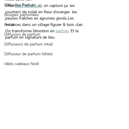
Diffusion Parfum
Chez 
Eco.French.Lab
, on capture ça. les 
couchers de soleil en fleur d’oranger. les 
Bougies parfumées
pauses fraîches en agrumes givrés.Les 
Retail
vacances dans un sillage figuier & bois clair.
On transforme l’émotion en 
parfum
. Et le 
Diffusion de parfum
parfum en signature de lieu.
Diffuseurs de parfum retail
Diffuseur de parfum hôtels
Idées cadeaux Noël