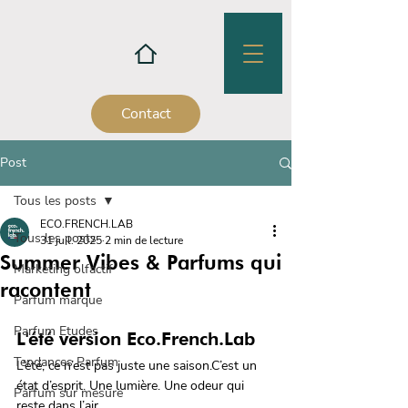
Contact
Post
Tous les posts
ECO.FRENCH.LAB
Tous les posts
31 juil. 2025
2 min de lecture
Summer Vibes & Parfums qui
Marketing olfactif
racontent
Parfum marque
Parfum Etudes
L'été version Eco.French.Lab
Tendances Parfum
L’été, ce n’est pas juste une saison.C’est un 
état d’esprit. Une lumière. Une odeur qui 
Parfum sur mesure
reste dans l’air.