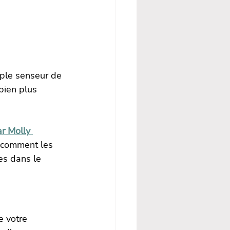
mple senseur de 
bien plus 
r Molly 
e comment les 
es dans le 
 votre 