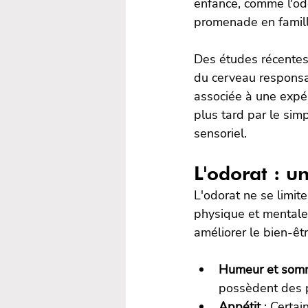
enfance, comme l'ode
promenade en famill
Des études récentes 
du cerveau responsa
associée à une expér
plus tard par le simp
sensoriel.
L'odorat : un
L'odorat ne se limite
physique et mentale.
améliorer le bien-êtr
Humeur et som
possèdent des p
Appétit
 : Certa