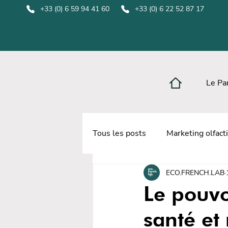
+33 (0) 6 59 94 41 60
+33 (0) 6 22 52 87 17
Le Pa
Tous les posts
Marketing olfacti
ECO.FRENCH.LAB
Parfum sur mesure
Diffus
Le pouvo
santé et
Diffuseurs de parfum retail