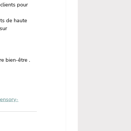
clients pour 
.
nts de haute 
sur 
e bien-être .
ensory-