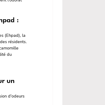
hpad : 
 (Ehpad), la 
 des résidents. 
camomille 
lité du 
ur un 
sion d'odeurs 