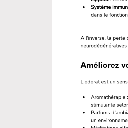
Système immuni
dans le fonctio
A l'inverse, la pert
neurodégénératives
Améliorez vo
L'odorat est un sens 
Aromathérapie :
stimulante selo
Parfums d'ambia
un environnement
Méditations olfa