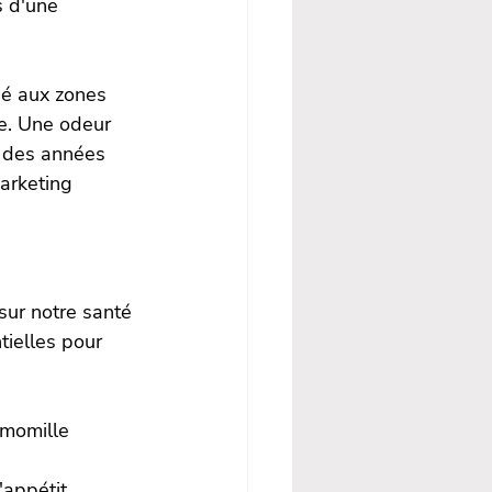
 d'une 
ié aux zones 
e. Une odeur 
e des années 
marketing 
 sur notre santé 
tielles pour 
amomille 
'appétit.