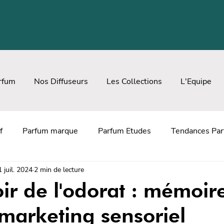
rfum
Nos Diffuseurs
Les Collections
L'Equipe
f
Parfum marque
Parfum Etudes
Tendances Pa
1 juil. 2024
2 min de lecture
ion Parfum
Bougies parfumées
Retail
Diffusion
ir de l'odorat : mémoir
 marketing sensoriel
Diffuseur de parfum hôtels
Idées cadeaux Noël