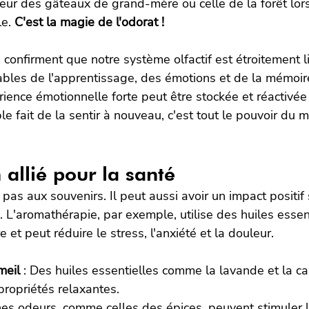
ur des gâteaux de grand-mère ou celle de la forêt lors
e. 
C'est la magie de l'odorat !
confirment que notre système olfactif est étroitement l
bles de l'apprentissage, des émotions et de la mémoir
ience émotionnelle forte peut être stockée et réactivé
le fait de la sentir à nouveau, c'est tout le pouvoir du 
 allié pour la santé
 pas aux souvenirs. Il peut aussi avoir un impact positif
 L'aromathérapie, par exemple, utilise des huiles essen
e et peut réduire le stress, l'anxiété et la douleur.
meil
 : Des huiles essentielles comme la lavande et la c
ropriétés relaxantes.
ines odeurs, comme celles des épices, peuvent stimuler l