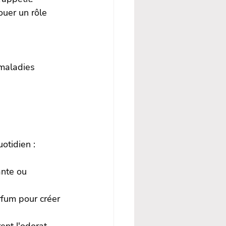
ouer un rôle 
 maladies 
otidien :
ante ou 
fum pour créer 
ent l'odorat 