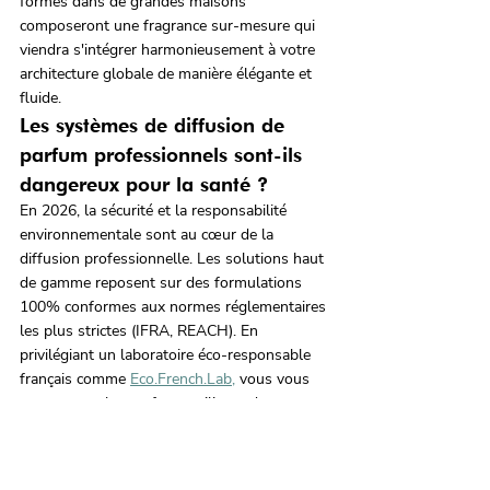
formés dans de grandes maisons 
composeront une fragrance sur-mesure qui 
viendra s'intégrer harmonieusement à votre 
architecture globale de manière élégante et 
fluide.
Les systèmes de diffusion de 
parfum professionnels sont-ils 
dangereux pour la santé ?
En 2026, la sécurité et la responsabilité 
environnementale sont au cœur de la 
diffusion professionnelle. Les solutions haut 
de gamme reposent sur des formulations 
100% conformes aux normes réglementaires 
les plus strictes (IFRA, REACH). En 
privilégiant un laboratoire éco-responsable 
français comme 
Eco.French.Lab,
 vous vous 
assurez que les parfums utilisent des 
matières premières naturelles sélectionnées 
avec rigueur, excluant tout ingrédient 
controversé ou perturbateur endocrinien. Les 