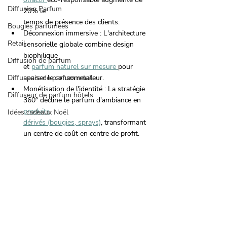
Diffusion Parfum
20% le
temps de présence des clients.
Bougies parfumées
Déconnexion immersive : L'architecture 
Retail
sensorielle globale combine design 
biophilique
Diffusion de parfum
et 
parfum naturel sur mesure 
pour 
Diffuseurs de parfum retail
apaiser le consommateur.
Monétisation de l'identité : La stratégie 
Diffuseur de parfum hôtels
360° décline le parfum d'ambiance en 
produits
Idées cadeaux Noël
dérivés (bougies, sprays)
, transformant 
un centre de coût en centre de profit.