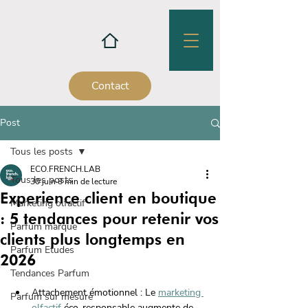
Contact
Post
Tous les posts
ECO.FRENCH.LAB
Tous les posts
30 juin
8 min de lecture
Experience client en boutique
Marketing olfactif
: 5 tendances pour retenir vos
Parfum marque
clients plus longtemps en
Parfum Etudes
2026
Tendances Parfum
Attachement émotionnel : Le 
marketing 
Parfum sur mesure
olfactif 
éco-responsable augmente de 