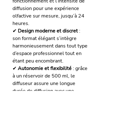
fonctionnement et l’intensité de
diffusion pour une expérience
olfactive sur mesure, jusqu’à 24
heures.
✔
Design moderne et discret
:
son format élégant s’intègre
harmonieusement dans tout type
d’espace professionnel tout en
étant peu encombrant.
✔
Autonomie et flexibilité
: grâce
à un réservoir de 500 ml, le
diffuseur assure une longue
durée de diffusion avec une
recharge facile.
Le
Aerom Slim
est conçu pour
répondre aux besoins de
diffusion olfactive
professionnelle avec un design