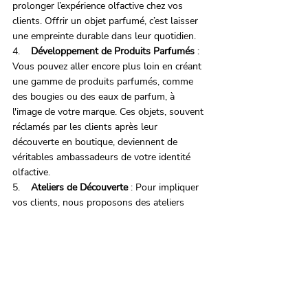
prolonger l’expérience olfactive chez vos 
clients. Offrir un objet parfumé, c’est laisser 
une empreinte durable dans leur quotidien.
4.    
Développement de Produits Parfumés
 : 
Vous pouvez aller encore plus loin en créant 
une gamme de produits parfumés, comme 
des bougies ou des eaux de parfum, à 
l'image de votre marque. Ces objets, souvent 
réclamés par les clients après leur 
découverte en boutique, deviennent de 
véritables ambassadeurs de votre identité 
olfactive.
5.    
Ateliers de Découverte
 : Pour impliquer 
vos clients, nous proposons des ateliers 
olfactifs sur mesure. Ces moments 
privilégiés leur permettent de découvrir votre 
univers parfumé, de partager leurs 
impressions et de se sentir acteurs de votre 
projet.