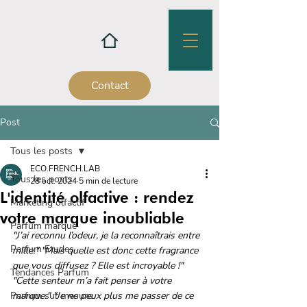
Contact
Post
Tous les posts
ECO.FRENCH.LAB
Tous les posts
28 oct. 2024
5 min de lecture
L'identité olfactive : rendez
Marketing olfactif
votre marque inoubliable
Parfum marque
"J’ai reconnu l’odeur, je la reconnaîtrais entre 
Parfum Etudes
mille." "Mais quelle est donc cette fragrance 
que vous diffusez ? Elle est incroyable !" 
Tendances Parfum
"Cette senteur m’a fait penser à votre 
Parfum sur mesure
marque." "Je ne peux plus me passer de ce 