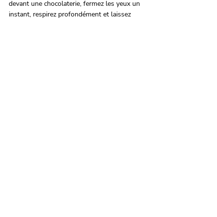
devant une chocolaterie, fermez les yeux un 
instant, respirez profondément et laissez 
l'odeur du chocolat vous guider. C’est une 
invitation, un voyage sensoriel… et peut-être 
même l’envie de ramener un peu de cette 
douceur chez vous. Après tout, Pâques n’est-
elle pas le moment idéal pour se laisser aller 
à la tentation ?
Anne Marie Spencer
ecofrenchlab.com
Read the article in English : 
post/chocolate-
easter-and-olfactory-marketing