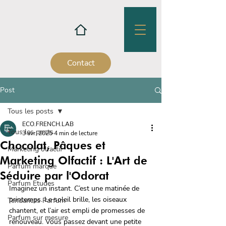
Contact
Post
Tous les posts
ECO.FRENCH.LAB
Tous les posts
3 avr. 2025
4 min de lecture
Chocolat, Pâques et
Marketing olfactif
Marketing Olfactif : L'Art de
Parfum marque
Séduire par l'Odorat
Parfum Etudes
Imaginez un instant. C’est une matinée de 
printemps. Le soleil brille, les oiseaux 
Tendances Parfum
chantent, et l’air est empli de promesses de 
Parfum sur mesure
renouveau. Vous passez devant une petite 