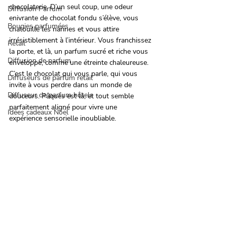
chocolaterie. D’un seul coup, une odeur 
Diffusion Parfum
enivrante de chocolat fondu s’élève, vous 
Bougies parfumées
chatouille les narines et vous attire 
irrésistiblement à l’intérieur. Vous franchissez 
Retail
la porte, et là, un parfum sucré et riche vous 
Diffusion de parfum
enveloppe, comme une étreinte chaleureuse. 
C’est le chocolat qui vous parle, qui vous 
Diffuseurs de parfum retail
invite à vous perdre dans un monde de 
Diffuseur de parfum hôtels
douceurs. Pâques est là, et tout semble 
parfaitement aligné pour vivre une 
Idées cadeaux Noël
expérience sensorielle inoubliable.