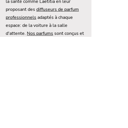
la santé comme Laetitia en leur
proposant des
diffuseurs de parfum
professionnels
adaptés à chaque
espace: de la voiture à la salle
d'attente.
Nos parfums
sont conçus et
produits dans le plus strict respect de
la législation en matière de diffusion
de senteurs afin de vous garantir une
totale innocuité.
Tous les détails sur Réo
Nous appeler
06.22.52.87.17