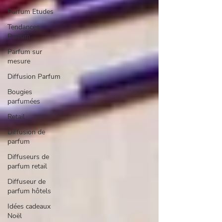
Parfum Etudes
Tendances
Parfum
Parfum sur
mesure
Diffusion Parfum
Bougies
parfumées
Retail
Diffusion de
parfum
Diffuseurs de
parfum retail
Diffuseur de
parfum hôtels
Idées cadeaux
Noël