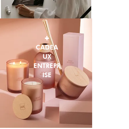
+
CADEA
UX
ENTREPR
ISE