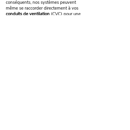
conséquents, nos systèmes peuvent
même se raccorder directement à vos
conduits de ventilation
(CVC) pour une
dispersion totalement invisible. C'est
aujourd'hui la technologie la plus
performante
du marché pour garantir une
ambiance luxueuse avec une
consommation maîtrisée
.
Pourquoi le marketing olfactif
devient un standard en
entreprise?
Parce que l'expérience sensorielle est
désormais un levier clé de la
valorisation
des actifs immobiliers
tertiaires.
Face à la généralisation du
travail
hybride
, le bureau doit se réinventer en
adoptant les
codes de l'hôtellerie
pour
donner envie aux collaborateurs de
revenir sur site. Une ambiance olfactive