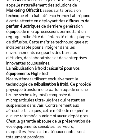
vers l'innovation et l'ingénierie de pointe,
appelle naturellement des solutions de
Marketing Olfactif
basées sur la précision
technique et la fiabilité. Eco French Lab répond
à cette attente en déployant des
diffuseurs de
parfum électriques
de dernière génération,
équipés de microprocesseurs permettant un
réglage millimétré de l'intensité et des plages
de diffusion. Cette maîtrise technologique est
indispensable pour s'intégrer dans les
environnements exigeants des bureaux
d'études, des laboratoires et des entreprises
innovantes toulousaines.
La nébulisation à froid : sécurité pour vos
équipements High-Tech
Nos systèmes utilisent exclusivement la
technologie de
nébulisation à froid
. Ce procédé
physique transforme le parfum liquide en une
brume sèche (dry mist) composée de
microparticules ultra-légères qui restent en
suspension dans l'air. Contrairement aux
aérosols classiques, cette méthode ne génère
aucune retombée humide ni aucun dépôt gras.
C'est la garantie absolue de la préservation de
vos équipements sensibles : serveurs,
maquettes, écrans et matériaux nobles sont
totalement protégés.