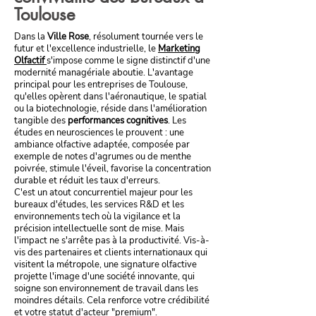
Toulouse
Dans la
Ville Rose
, résolument tournée vers le
futur et l'excellence industrielle, le
Marketing
Olfactif
s'impose comme le signe distinctif d'une
modernité managériale aboutie. L'avantage
principal pour les entreprises de Toulouse,
qu'elles opèrent dans l'aéronautique, le spatial
ou la biotechnologie, réside dans l'amélioration
tangible des
performances cognitives
. Les
études en neurosciences le prouvent : une
ambiance olfactive adaptée, composée par
exemple de notes d'agrumes ou de menthe
poivrée, stimule l'éveil, favorise la concentration
durable et réduit les taux d'erreurs.
C'est un atout concurrentiel majeur pour les
bureaux d'études, les services R&D et les
environnements tech où la vigilance et la
précision intellectuelle sont de mise. Mais
l'impact ne s'arrête pas à la productivité. Vis-à-
vis des partenaires et clients internationaux qui
visitent la métropole, une signature olfactive
projette l'image d'une société innovante, qui
soigne son environnement de travail dans les
moindres détails. Cela renforce votre crédibilité
et votre statut d'acteur "premium".