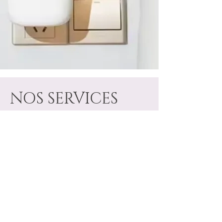
NOS SERVICES
L’expertise d'Eco.French.Lab repose
sur une ingénierie olfactive de pointe.
Nos systèmes utilisent la nébulisation
à froid pour une diffusion homogène et
saine. Grâce à nos solutions
connectées, gérez vos ambiances
olfactives
avec précision et facilité,
partout en France.
Nous élaborons des signatures