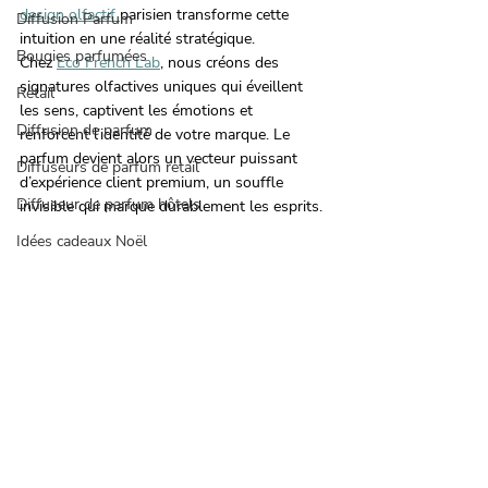
design olfactif 
parisien transforme cette 
Diffusion Parfum
intuition en une réalité stratégique.
Bougies parfumées
Chez 
Eco French Lab
, nous créons des 
signatures olfactives uniques qui éveillent 
Retail
les sens, captivent les émotions et 
Diffusion de parfum
renforcent l’identité de votre marque. Le 
parfum devient alors un vecteur puissant 
Diffuseurs de parfum retail
d’expérience client premium, un souffle 
Diffuseur de parfum hôtels
invisible qui marque durablement les esprits.
Idées cadeaux Noël