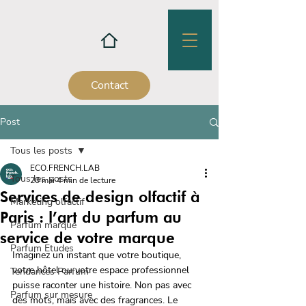
Contact
Post
Tous les posts
ECO.FRENCH.LAB
Tous les posts
20 mai
4 min de lecture
Services de design olfactif à
Marketing olfactif
Paris : l’art du parfum au
Parfum marque
service de votre marque
Parfum Etudes
Imaginez un instant que votre boutique, 
votre hôtel ou votre espace professionnel 
Tendances Parfum
puisse raconter une histoire. Non pas avec 
Parfum sur mesure
des mots, mais avec des fragrances. Le 